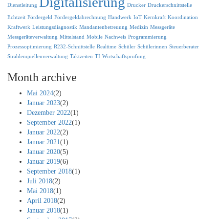
Digitalisierung
Dienstleitung
Drucker
Druckerschnittstelle
Echtzeit
Fördergeld
Fördergeldabrechnung
Handwerk
IoT
Kernkraft
Koordination
Kraftwerk
Leistungsdiagnostik
Mandantenbetreuung
Medizin
Messgeräte
Messgeräteverwaltung
Mittelstand
Mobile
Nachweis
Programmierung
Prozessoptimierung
R232-Schnittstelle
Realtime
Schüler
Schülerinnen
Steuerberater
Strahlenquellenverwaltung
Taktzeiten
TI
Wirtschaftsprüfung
Month archive
Mai 2024
(2)
Januar 2023
(2)
Dezember 2022
(1)
September 2022
(1)
Januar 2022
(2)
Januar 2021
(1)
Januar 2020
(5)
Januar 2019
(6)
September 2018
(1)
Juli 2018
(2)
Mai 2018
(1)
April 2018
(2)
Januar 2018
(1)