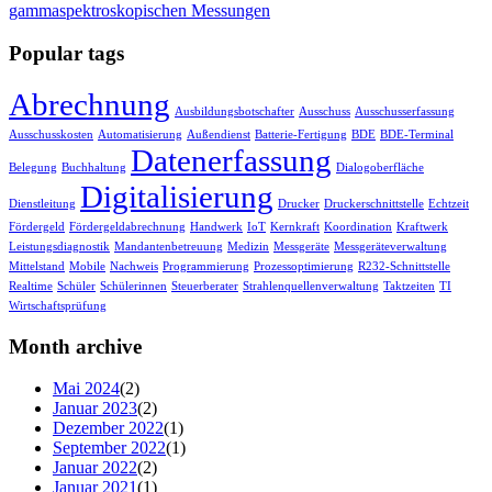
gammaspektroskopischen Messungen
Popular tags
Abrechnung
Ausbildungsbotschafter
Ausschuss
Ausschusserfassung
Ausschusskosten
Automatisierung
Außendienst
Batterie-Fertigung
BDE
BDE-Terminal
Datenerfassung
Belegung
Buchhaltung
Dialogoberfläche
Digitalisierung
Dienstleitung
Drucker
Druckerschnittstelle
Echtzeit
Fördergeld
Fördergeldabrechnung
Handwerk
IoT
Kernkraft
Koordination
Kraftwerk
Leistungsdiagnostik
Mandantenbetreuung
Medizin
Messgeräte
Messgeräteverwaltung
Mittelstand
Mobile
Nachweis
Programmierung
Prozessoptimierung
R232-Schnittstelle
Realtime
Schüler
Schülerinnen
Steuerberater
Strahlenquellenverwaltung
Taktzeiten
TI
Wirtschaftsprüfung
Month archive
Mai 2024
(2)
Januar 2023
(2)
Dezember 2022
(1)
September 2022
(1)
Januar 2022
(2)
Januar 2021
(1)