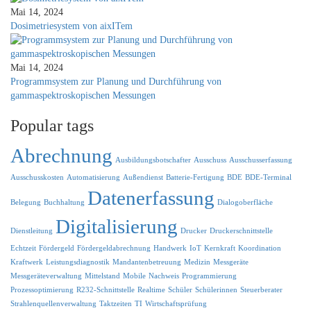
Mai 14, 2024
Dosimetriesystem von aixITem
Mai 14, 2024
Programmsystem zur Planung und Durchführung von
gammaspektroskopischen Messungen
Popular tags
Abrechnung
Ausbildungsbotschafter
Ausschuss
Ausschusserfassung
Ausschusskosten
Automatisierung
Außendienst
Batterie-Fertigung
BDE
BDE-Terminal
Datenerfassung
Belegung
Buchhaltung
Dialogoberfläche
Digitalisierung
Dienstleitung
Drucker
Druckerschnittstelle
Echtzeit
Fördergeld
Fördergeldabrechnung
Handwerk
IoT
Kernkraft
Koordination
Kraftwerk
Leistungsdiagnostik
Mandantenbetreuung
Medizin
Messgeräte
Messgeräteverwaltung
Mittelstand
Mobile
Nachweis
Programmierung
Prozessoptimierung
R232-Schnittstelle
Realtime
Schüler
Schülerinnen
Steuerberater
Strahlenquellenverwaltung
Taktzeiten
TI
Wirtschaftsprüfung