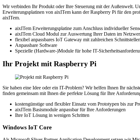
Wir verbinden Ihr Produkt oder Ihre Steuerung mit der Außenwelt. Un
Erweiterungsplatinen von aixITem kann der Raspberry Pi für den prof
aixITem.
aixITem Erweiterungsplatine zum Anschluss individueller Sens
aixITem Cloud Modul zur Auswertung Ihrer Daten im Netzwe
flexibel anpassbares IoT Gateway mit zahlreichen Schnittstelle
Anpassbare Software
Spezielle (Hardware-)Module für hohe IT-Sicherheitsanforder
Ihr Projekt mit Raspberry Pi
Sie haben eine Idee oder ein IT-Problem? Wir helfen Ihnen Ihr nächst
finden gemeinsam mit Ihnen die perfekte Lösung für Ihre Anforderun
kostengünstige und flexibler Einsatz vom Prototypen bis zur
aixITem Basismodule anpassbar für Ihre Anforderungen
Ihre IoT Lösung in wenigen Schritten
Windows IoT Core
Als Microsoft Sliver Partner Application Development setzen wir Mic