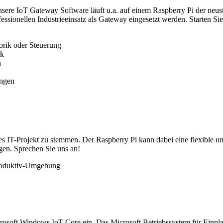
sere IoT Gateway Software läuft u.a. auf einem Raspberry Pi der neust
essionellen Industrieeinsatz als Gateway eingesetzt werden. Starten S
orik oder Steuerung
rk
n
ungen
es IT-Projekt zu stemmen. Der Raspberry Pi kann dabei eine flexible u
gen. Sprechen Sie uns an!
 Produktiv-Umgebung
rosoft Windows IoT Core ein. Das Microsoft Betriebssystem für Einpla